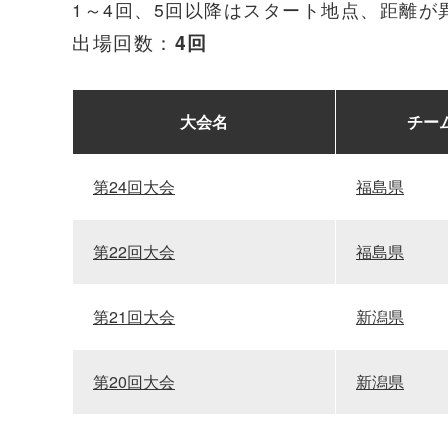
1～4回、5回以降はスタート地点、距離が
出場回数：
4回
大会名
チー
第24回大会
福島県
第22回大会
福島県
第21回大会
新潟県
第20回大会
新潟県