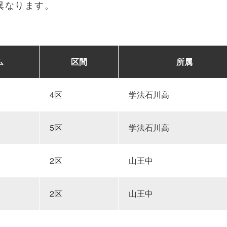
異なります。
ム
区間
所属
4区
学法石川高
5区
学法石川高
2区
山王中
2区
山王中